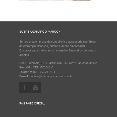
SOBRE A CAMARGO MARCONI
Somos uma empresa de consultoria e assessoria nas áreas
de estratégia, finanças, custos e direito empresarial.
Existimos para melhorar os resultados financeiros de nossos
clientes.
Rua Guatemala, 573 / Jardim Alto Rio Preto / São José do Rio
Preto/SP / CEP 15020-240
Telefone
: +55 17 3021-7111
E-mail
: contato@camargomarconi.com.br
FAN PAGE OFICIAL